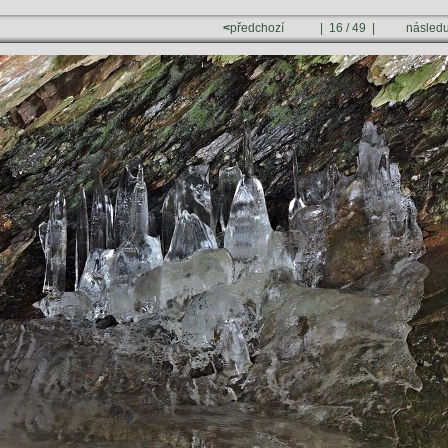
<
předchozí
| 16 / 49 |
následu