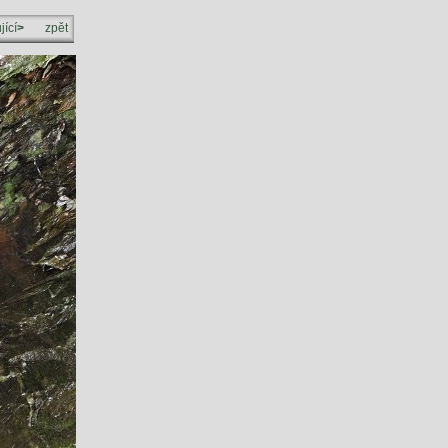
jící
>
zpět