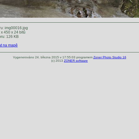
u: img00016.jpg
x 450 x 24 bitů
oru: 126 KB
t na mapě
Vygenerováno 24. března 2015 v 17:55:03 programem
Zoner Photo Studio 16
(c) 2013
ZONER software